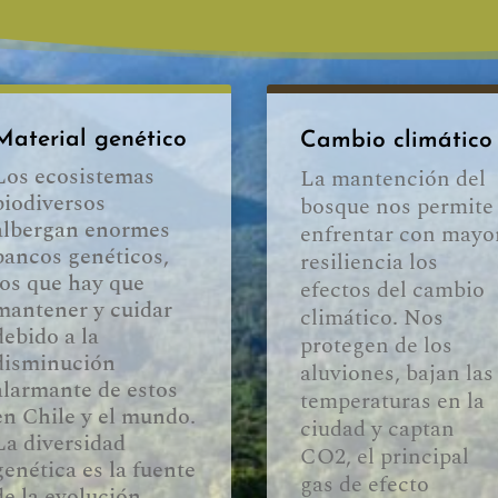
Material genético
Cambio climático
Los ecosistemas
La mantención del
biodiversos
bosque nos permite
albergan enormes
enfrentar con mayo
bancos genéticos,
resiliencia los
los que hay que
efectos del cambio
mantener y cuidar
climático. Nos
debido a la
protegen de los
disminución
aluviones, bajan las
alarmante de estos
temperaturas en la
en Chile y el mundo.
ciudad y captan
La diversidad
CO2, el principal
genética es la fuente
gas de efecto
de la evolución