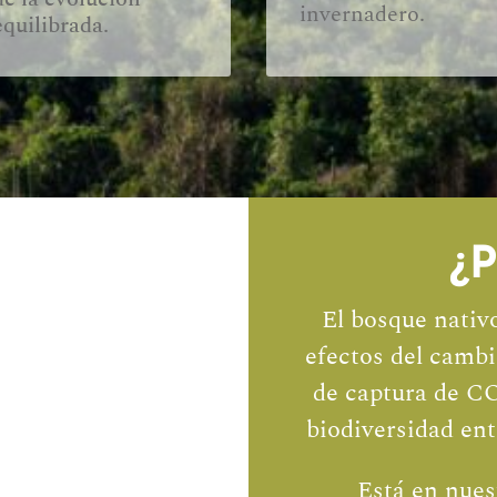
invernadero.
equilibrada.
¿P
El bosque nativ
efectos del camb
de captura de CO
biodiversidad ent
Está en nues